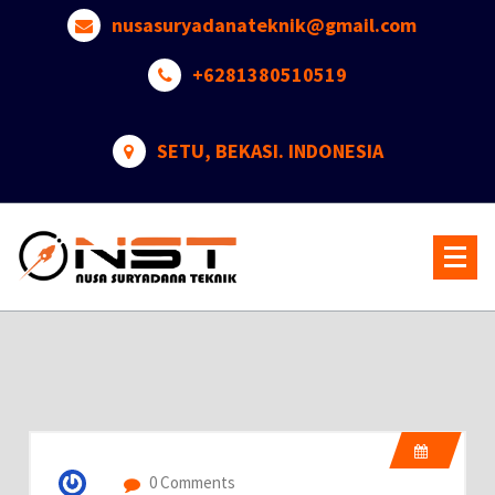
nusasuryadanateknik@gmail.com
+6281380510519
SETU, BEKASI. INDONESIA
Official Website
0 Comments